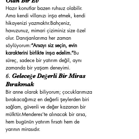
Olan Bir Ev
Hazır konutlar bazen ruhsuz olabilir. 
Ama kendi villanızı inşa etmek, kendi 
hikayenizi yazmaktır.Bahçeniz, 
havuzunuz, mimari çiziminiz size özel 
olur. Danışanlarıma her zaman 
söylüyorum:
“Arsayı siz seçin, evin 
karakterini birlikte inşa edelim.”
Bu 
süreç, sadece bir yatırım değil, aynı 
zamanda bir yaşam deneyimi.
6. 
Geleceğe Değerli Bir Miras 
Bırakmak
Bir anne olarak biliyorum; çocuklarımıza 
bırakacağımız en değerli şeylerden biri 
sağlam, güvenli ve değer kazanan bir 
mülktür.Menderes’te alınacak bir arsa, 
hem bugünün yatırım fırsatı hem de 
yarının mirasıdır.