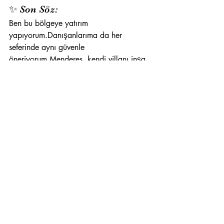
✨ Son Söz:
Ben bu bölgeye yatırım 
yapıyorum.Danışanlarıma da her 
seferinde aynı güvenle 
öneriyorum.Menderes, kendi villanı inşa 
etmek için hem ekonomik hem de 
stratejik olarak 
doğru yer
.Hayalinizdeki 
evi birlikte planlamak isterseniz, bana 
her zaman ulaşabilirsiniz.
Gurbet Kaya
Lüks Konut Uzmanı | STA Gayrimenkul
📞 0541 590 03 60
📩 
gurbet.kaya@stagayrimenkul.com.tr